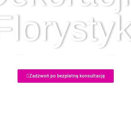
Florystyk
Częstochowa, Wańkowicza 8
Zadzwoń po bezpłatną konsultację