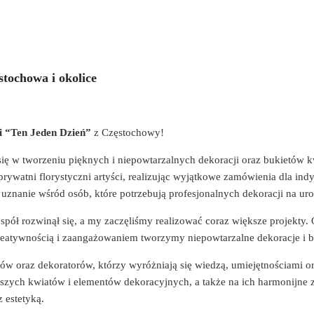
stochowa i okolice
ki “Ten Jeden Dzień”
z Częstochowy!
się w tworzeniu pięknych i niepowtarzalnych dekoracji oraz bukietów k
o prywatni florystyczni artyści, realizując wyjątkowe zamówienia dla in
 uznanie wśród osób, które potrzebują profesjonalnych dekoracji na uro
espół rozwinął się, a my zaczęliśmy realizować coraz większe projekty.
kreatywnością i zaangażowaniem tworzymy niepowtarzalne dekoracje i b
tów oraz dekoratorów, którzy wyróżniają się wiedzą, umiejętnościami o
zych kwiatów i elementów dekoracyjnych, a także na ich harmonijne z
 estetyką.