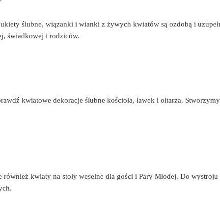
bukiety ślubne, wiązanki i wianki z żywych kwiatów są ozdobą i uzup
j, świadkowej i rodziców.
rawdź kwiatowe dekoracje ślubne kościoła, ławek i ołtarza. Stworzy
 również kwiaty na stoły weselne dla gości i Pary Młodej. Do wystroju
ych.