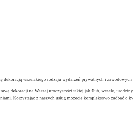
e się dekoracją wszelakiego rodzaju wydarzeń prywatnych i zawodowyc
awą dekoracji na Waszej uroczystości takiej jak ślub, wesele, urodzin
iami. Korzystając z naszych usług możecie kompleksowo zadbać o kwia