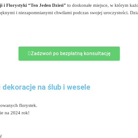
i i Florystyki “Ten Jeden Dzień”
to doskonałe miejsce, w którym każd
pięknymi i niezapomnianymi chwilami podczas swojej uroczystości. Dzia
Zadzwoń po bezpłatną konsultację
dekoracje na ślub i wesele
owanych florystek.
ie na 2024 rok!
y